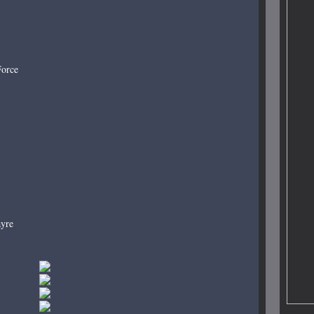
Force
ayre