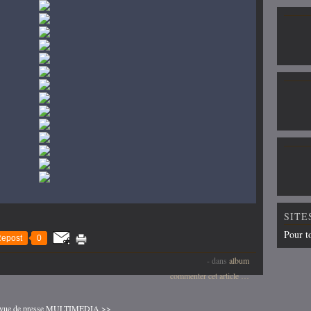
SITE
Pour t
epost
0
-
dans
album
commenter cet article
…
ue de presse
MULTIMEDIA >>