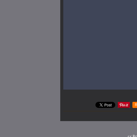
R
<< Rev