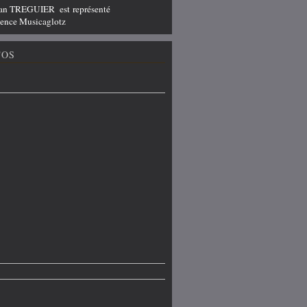
ian TREGUIER est représenté
agence Musicaglotz
TOS