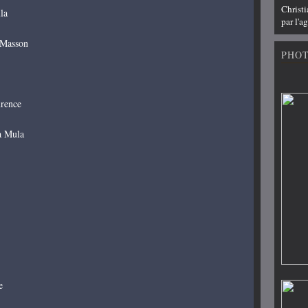
Christ
la
par l'
s Masson
PHO
urence
va Mula
e