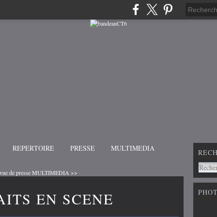
REPERTOIRE
PRESSE
MULTIMEDIA
REC
ue de presse
MULTIMEDIA >>
PHO
AITS EN SCENE