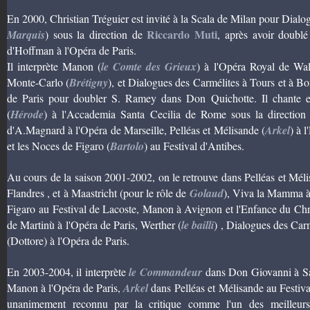
En 2000, Christian Tréguier est invité à la Scala de Milan pour Dialo
Riccardo Muti
Marquis
) sous la direction de
, après avoir doubl
d'Hoffman à l'Opéra de Paris.
Il interprète Manon (
le Comte des Grieux
) à l'Opéra Royal de Wal
Monte-Carlo (
Brétigny
), et Dialogues des Carmélites à Tours et à Bon
de Paris pour doubler S. Ramey dans Don Quichotte. Il chante en
(
Hérode
) à l'Accademia Santa Cecilia de Rome sous la direction
d'A.Magnard à l'Opéra de Marseille, Pelléas et Mélisande (
Arkel
) à 
et les Noces de Figaro (
Bartolo
) au Festival d'Antibes.
Au cours de la saison 2001-2002, on le retrouve dans Pelléas et Méli
Flandres , et à Maastricht (pour le rôle de
Golaud
), Viva la Mamma à
Figaro au Festival de Lacoste, Manon à Avignon et l'Enfance du Chris
de Martinù à l'Opéra de Paris, Werther (
le bailli
) , Dialogues des Carm
(Dottore) à l'Opéra de Paris.
En 2003-2004, il interprète
le Commandeur
dans Don Giovanni à Sa
Manon à l'Opéra de Paris,
Arkel
dans Pelléas et Mélisande au Festiva
unanimement reconnu par la critique comme l'un des meilleurs