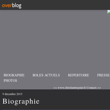
BIOGRAPHIE
ROLES ACTUELS
REPERTOIRE
PRESSE
PHOTOS
<< www.christiantreguier.fr
Contacts >>
9 décembre 2015
Biographie