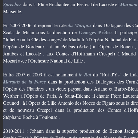
Sprecher
dans la Flûte Enchantée au Festival de Lacoste et
Marmon
Marseille.
En 2005-2006, il reprend le rôle
du Marquis
dans Dialogues des Carm
Georges Prêtre
Scala de Milan sous la direction de
. Il particip
"Juliette ou la Clé des songes"de Martinù à l'Opéra National de Paris 
l'Opéra de Bordeaux , à un Pelléas (Arkel) à l'Opéra de Rouen , 
Antibes et Lacoste , aux Contes d'Hoffmann (Crespel) à Madrid e
Mozart avec l'Orchestre National de Lille .
Entre 2007 et 2009 il est notamment
le Roi
du "Roi d'Ys" de Lal
Marquis de la Force
dans la production des Dialogues des Carmé
l'Opéra des Flandres , un vieux paysan dans Ariane et Barbe-Ble
Werther à l'Opéra de Paris. A Saint-Etienne il chante Frère Lauren
Gounod , à l'Opéra de Lille Antonio des Noces de Figaro sous la di
et de nouveau Crespel dans la production des Contes d'Hoff
Stéphane Roche à Toulouse .
2010-2011 : Johann dans la superbe production de Benoït Jacqu
Sophie Koch à l'Opéra de Paris , puis Antonio des Noces de Figaro to