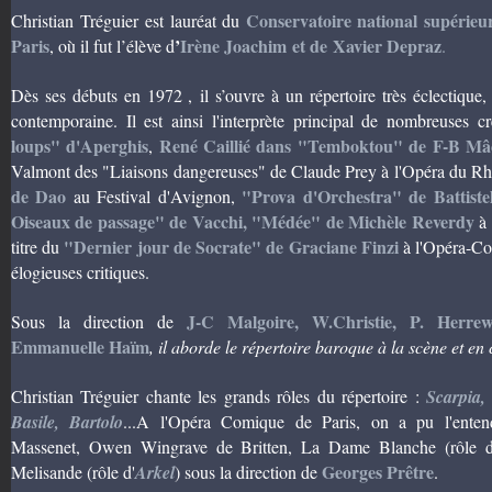
Conservatoire national supérieu
Christian Tréguier est lauréat du
Paris
’
Irène Joachim et de Xavier Depraz
, où il fut l’élève d
.
Dès ses débuts en 1972 ,
il s’ouvre à un répertoire très éclectique
contemporaine. Il est ainsi l'interprète principal de nombreuses c
loups" d'Aperghis
René Caillié dans "Temboktou" de F-B Mâ
,
Valmont des "Liaisons dangereuses" de Claude Prey à l'Opéra du Rh
de Dao
"Prova d'Orchestra" de Battistel
au Festiv
al d'Avignon,
Oiseaux de passage" de Vacchi
, "Médée" de Michèle Reverdy
à 
"Dernier jour de Socrate" de Graciane Finzi
titre du
à l'Opéra-Com
élogieuses critiques.
J-C Malgoire, W.Christie, P. Herrew
Sous la direction de
Emmanuelle Haïm
, il aborde le répertoire baroque à la scène et en 
Christian Tréguier chante les grands rôles du répertoire :
Scarpia,
Basile, Bartolo
...A l'Opéra Comique de Paris, on a pu l'ente
Massenet, Owen Wingrave de Britten, La Dame Blanche (rôle
Georges Prêtre
Melisande (rôle d'
Arkel
) sous la direction de
.