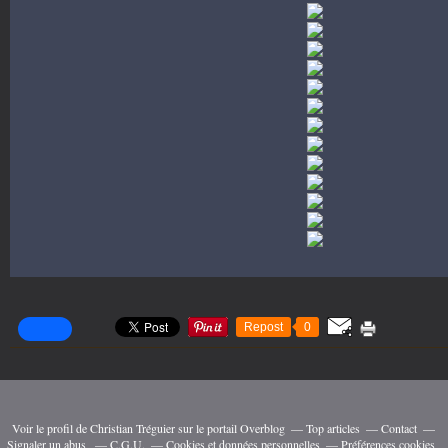
Repost
0
Voir le profil de
Christian Tréguier
sur le portail Overblog
Top articles
Contact
Signaler un abus
C.G.U.
Cookies et données personnelles
Préférences cookies