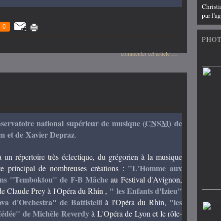
Christ
par l'
0
PHO
commenter cet article
…
servatoire national supérieur de musique (
CNSM
) de
m et de Xavier Depraz
.
à un répertoire très éclectique,
du grégorien à la musique
"L'Homme aux
rète principal de nombreuses créations :
dans "Temboktou" de F-B Mâche
au Festival d'Avignon,
" les Enfants d'Izieu"
de Claude Prey à l'Opéra du Rhin ,
va d'Orchestra" de Battistelli
"les
à l'Opéra du Rhin,
édée" de Michèle Reverdy
à L'Opéra de Lyon et le rôle-