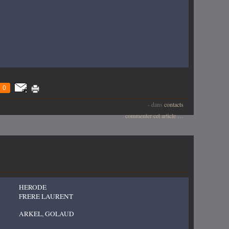
0
-
dans
contacts
commenter cet article
…
HERODE
FRERE LAURENT
ARKEL, GOLAUD