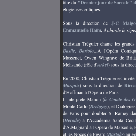
"Dernier jour de Socrate" d
titre du
élogieuses critiques.
J-C Malgoi
Sous la direction de
Emmanuelle Haïm
, il aborde le rép
Christian Tréguier chante les grands
Basile, Bartolo
...A l'Opéra Comiq
Massenet, Owen Wingrave de Brit
Melisande (rôle d'
Arkel
) sous la direc
En 2000, Christian Tréguier est invité
Ricc
Marquis
) sous la direction de
d'Hoffman à l'Opéra de Paris.
Il interprète Manon (
le Comte des G
Monte-Carlo (
Brétigny
), et Dialogues
de Paris pour doubler S. Ramey dan
(
Hérode
) à l'Accademia Santa Cecil
d'A.Magnard à l'Opéra de Marseille, P
et les Noces de Figaro (
Bartolo
) au Fe