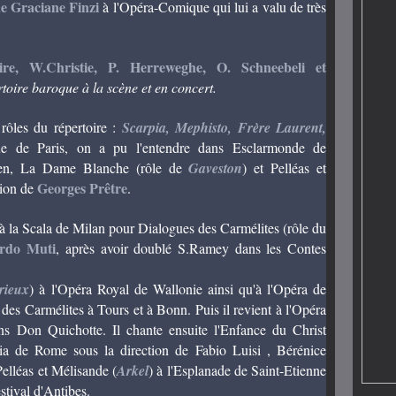
e Graciane Finzi
à l'Opéra-Comique qui lui a valu de très
re, W.Christie, P. Herreweghe, O. Schneebeli et
ertoire baroque à la scène et en concert.
 rôles du répertoire :
Scarpia, Mephisto, Frère Laurent,
ue de Paris, on a pu l'entendre dans Esclarmonde de
ten, La Dame Blanche (rôle de
Gaveston
) et Pelléas et
Georges Prêtre
tion de
.
 à la Scala de Milan pour Dialogues des Carmélites (rôle du
ardo Muti
, après avoir doublé S.Ramey dans les Contes
rieux
) à l'Opéra Royal de Wallonie ainsi qu'à l'Opéra de
 des Carmélites à Tours et à Bonn. Puis il revient à l'Opéra
s Don Quichotte. Il chante ensuite l'Enfance du Christ
ia de Rome sous la direction de Fabio Luisi , Bérénice
elléas et Mélisande (
Arkel
) à l'Esplanade de Saint-Etienne
stival d'Antibes.