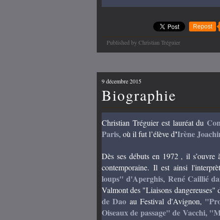
Repost
Published by Christian Tréguier
9 décembre 2015
Biographie
Con
Christian Tréguier est lauréat du
Paris
’
Irène Joachi
, où il fut l’élève d
Dès ses débuts en 1972 ,
il s’ouvre 
contemporaine. Il est ainsi l'interp
loups" d'Aperghis
René Caillié 
,
Valmont des "Liaisons dangereuses" 
de Dao
"Pro
au Festiv
al d'Avignon,
Oiseaux de passage" de Vacchi
, "M