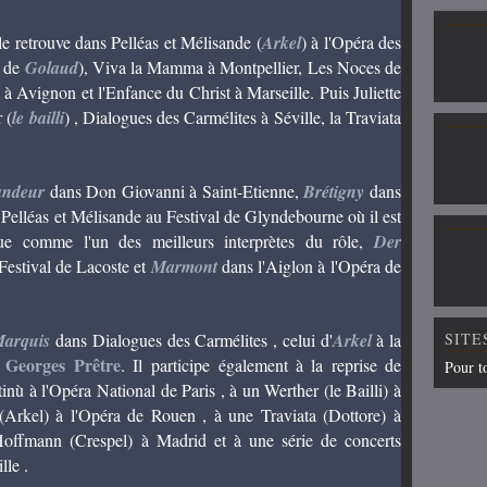
e retrouve dans Pelléas et Mélisande (
Arkel
) à l'Opéra des
e de
Golaud
), Viva la Mamma à Montpellier, Les Noces de
à Avignon et l'Enfance du Christ à Marseille. Puis Juliette
 (
le bailli
) , Dialogues des Carmélites à Séville, la Traviata
andeur
dans Don Giovanni à Saint-Etienne,
Brétigny
dans
Pelléas et Mélisande au Festival de Glyndebourne où il est
ue comme l'un des meilleurs interprètes du rôle,
Der
Festival de Lacoste et
Marmont
dans l'Aiglon à l'Opéra de
Marquis
dans Dialogues des Carmélites , celui d'
Arkel
à la
SITE
Georges Prêtre
e
. Il participe également à la reprise de
Pour t
inù à l'Opéra National de Paris , à un Werther (le Bailli) à
(Arkel) à l'Opéra de Rouen , à une Traviata (Dottore) à
Hoffmann (Crespel) à Madrid et à une série de concerts
lle .