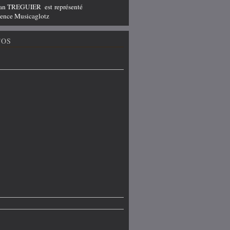
ian TREGUIER est représenté
agence Musicaglotz
TOS